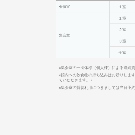
１室
会議室
１室
２室
集会室
３室
全室
※集会室の一団体様（個人様）による連続
※館内への飲食物の持ち込みはお断りしま
ていただきます。）
※集会室の貸切利用につきましては当日予