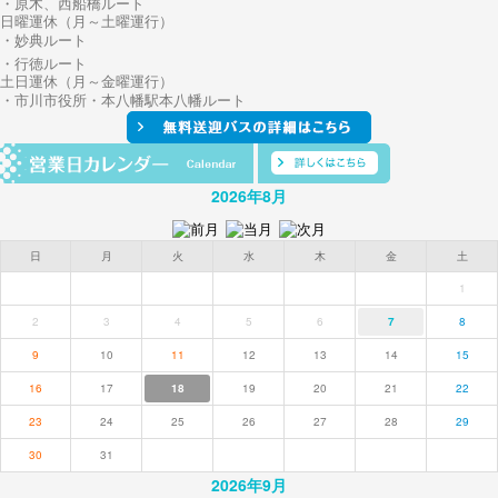
・原木、西船橋ルート
日曜運休（月～土曜運行）
・妙典ルート
・行徳ルート
土日運休（月～金曜運行）
・市川市役所・本八幡駅本八幡ルート
2026年8月
日
月
火
水
木
金
土
1
2
3
4
5
6
7
8
9
10
11
12
13
14
15
16
17
18
19
20
21
22
23
24
25
26
27
28
29
30
31
2026年9月