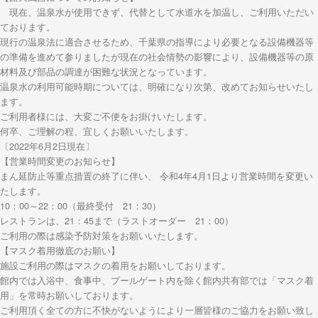
現在、温泉水が使用できず、代替として水道水を加温し、ご利用いただい
ております。
現行の温泉法に適合させるため、千葉県の指導により必要となる設備機器等
の準備を進めて参りましたが現在の社会情勢の影響により、設備機器等の原
材料及び部品の調達が困難な状況となっています。
温泉水の利用可能時期については、明確になり次第、改めてお知らせいたし
ます。
ご利用者様には、大変ご不便をお掛けいたします。
何卒、ご理解の程、宜しくお願いいたします。
〔2022年6月2日現在〕
【営業時間変更のお知らせ】
まん延防止等重点措置の終了に伴い、 令和4年4月1日より営業時間を変更い
たします。
10：00～22：00（最終受付 21：30）
レストランは、21：45まで（ラストオーダー 21：00）
ご利用の際は感染予防対策をお願いいたします。
【マスク着用徹底のお願い】
施設ご利用の際はマスクの着用をお願いしております。
館内では入浴中、食事中、プールゲート内を除く館内共有部では「マスク着
用」を常時お願いしております。
ご利用頂く全ての方に不快がないようにより一層皆様のご協力をお願い致し