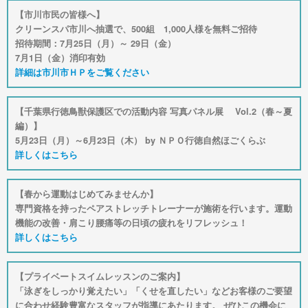
【市川市民の皆様へ】
クリーンスパ市川へ抽選で、500組 1,000人様を無料ご招待
招待期間：7月25日（月）～ 29日（金）
7月1日（金）消印有効
詳細は市川市ＨＰをご覧ください
【千葉県行徳鳥獣保護区での活動内容 写真パネル展 Vol.2（春～夏
編）】
5月23日（月）～6月23日（木） by ＮＰＯ行徳自然ほごくらぶ
詳しくはこちら
【春から運動はじめてみませんか】
専門資格を持ったペアストレッチトレーナーが施術を行います。運動
機能の改善・肩こり腰痛等の日頃の疲れをリフレッシュ！
詳しくはこちら
【プライベートスイムレッスンのご案内】
「泳ぎをしっかり覚えたい」「くせを直したい」などお客様のご要望
に合わせ経験豊富なスタッフが指導にあたります。 ぜひこの機会に