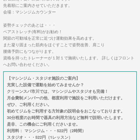
先着順にご案内させていただきます。
会場：マシンジムカウンター
姿勢チェックのあとは・・・
ペアストレッチ(有料)がお勧め！
関節の可動域を正常に近づけ運動効果を高めます。
また凝り固まった筋肉をほぐすことで姿勢改善、肩こり
腰痛予防にもつながります。
資格を持ったトレーナーが１対１で施術いたします。 詳しくはフロント
へお問い合わせください。
【マシンジム・スタジオ施設のご案内】
充実した設備で運動を始めてみませんか？
クリーンスパ市川では、マシンジムやスタジオも完備！
月会費制メンバーの他、都度利用で施設をご利用いただけます。
ぜひ、ご利用ください。
初めてジムをご利用する方対象の説明会をおこなっております。
30分程度のお時間で器具の利用方法など無料で説明いたします。
是非、この機会にご利用くださいませ。
利用料： マシンジム・・・522円（2時間）
スタジオ・・・522円（1レッスン）