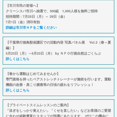
【市川市民の皆様へ】
クリーンスパ市川へ抽選で、500組 1,000人様を無料ご招待
招待期間：7月25日（月）～ 29日（金）
7月1日（金）消印有効
詳細は市川市ＨＰをご覧ください
【千葉県行徳鳥獣保護区での活動内容 写真パネル展 Vol.2（春～夏
編）】
5月23日（月）～6月23日（木） by ＮＰＯ行徳自然ほごくらぶ
詳しくはこちら
【春から運動はじめてみませんか】
専門資格を持ったペアストレッチトレーナーが施術を行います。運動
機能の改善・肩こり腰痛等の日頃の疲れをリフレッシュ！
詳しくはこちら
【プライベートスイムレッスンのご案内】
「泳ぎをしっかり覚えたい」「くせを直したい」などお客様のご要望
に合わせ経験豊富なスタッフが指導にあたります。 ぜひこの機会に