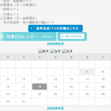
・原木、西船橋ルート
日曜運休（月～土曜運行）
・妙典ルート
・行徳ルート
土日運休（月～金曜運行）
・市川市役所・本八幡駅本八幡ルート
2026年8月
日
月
火
水
木
金
土
1
2
3
4
5
6
7
8
9
10
11
12
13
14
15
16
17
18
19
20
21
22
23
24
25
26
27
28
29
30
31
2026年9月