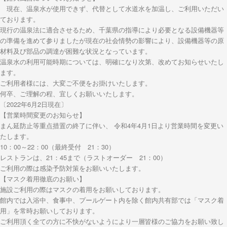
現在、温泉水が使用できず、代替として水道水を加温し、ご利用いただい
ております。
現行の温泉法に適合させるため、千葉県の指導により必要となる設備機器等
の準備を進めて参りましたが現在の社会情勢の影響により、設備機器等の原
材料及び部品の調達が困難な状況となっています。
温泉水の利用可能時期については、明確になり次第、改めてお知らせいたし
ます。
ご利用者様には、大変ご不便をお掛けいたします。
何卒、ご理解の程、宜しくお願いいたします。
〔2022年6月2日現在〕
【営業時間変更のお知らせ】
まん延防止等重点措置の終了に伴い、 令和4年4月1日より営業時間を変更い
たします。
10：00～22：00（最終受付 21：30）
レストランは、21：45まで（ラストオーダー 21：00）
ご利用の際は感染予防対策をお願いいたします。
【マスク着用徹底のお願い】
施設ご利用の際はマスクの着用をお願いしております。
館内では入浴中、食事中、プールゲート内を除く館内共有部では「マスク着
用」を常時お願いしております。
ご利用頂く全ての方に不快がないようにより一層皆様のご協力をお願い致し