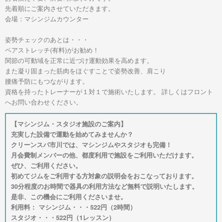
先着順にご案内させていただきます。
会場：マシンジムカウンター
姿勢チェックのあとは・・・
ペアストレッチ(有料)がお勧め！
関節の可動域を正常に近づけ運動効果を高めます。
また凝り固まった筋肉をほぐすことで姿勢改善、肩こり
腰痛予防にもつながります。
資格を持ったトレーナーが１対１で施術いたします。 詳しくはフロント
へお問い合わせください。
【マシンジム・スタジオ施設のご案内】
充実した設備で運動を始めてみませんか？
クリーンスパ市川では、マシンジムやスタジオも完備！
月会費制メンバーの他、都度利用で施設をご利用いただけます。
ぜひ、ご利用ください。
初めてジムをご利用する方対象の説明会をおこなっております。
30分程度のお時間で器具の利用方法など無料で説明いたします。
是非、この機会にご利用くださいませ。
利用料： マシンジム・・・522円（2時間）
スタジオ・・・522円（1レッスン）